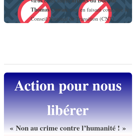
virus
articles du Docteur
et les autres
Thomas Cowan
, tout en faisant connaître le
Conseil National de Transition (CNT)
Action pour nous
libérer
« Non au crime contre l’humanité ! »