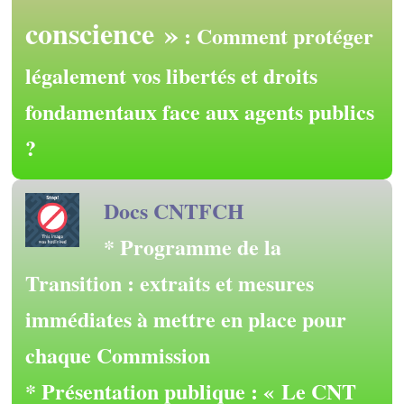
conscience »
: Comment protéger
légalement vos libertés et droits
fondamentaux face aux agents publics
?
Docs CNTFCH
* Programme de la
Transition : extraits et mesures
immédiates à mettre en place pour
chaque Commission
* Présentation publique : « Le CNT