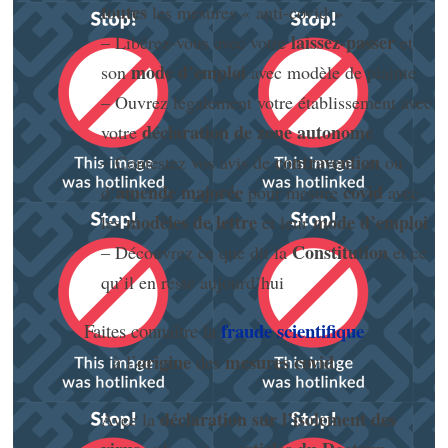
toutes
les mesures « anti-covid »
laissez-passer
– Libérez-vous avec votre
et
mode d’emploi
son
avec modèle de plainte
– Ouvrez légalement votre établissement avec
déclaration de zone autonome
votre
contravention
– Contestez vos avis de
ou
amende majorée
covid
d’
pour mesure
avec
modèles de lettre
mode d’emploi
les
et leur
Constitution
– Découvrez ce que dit la
et ce
qu’il en reste aujourd’hui
fraude scientifique
Faites connaître la
origine
mesures covid
à l’
des
déclaration sur l’isolement des
Avec la