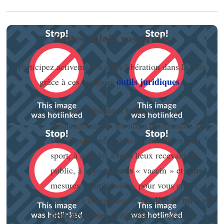
Faites valoir vos droits
Participez activement à notre libération dans la paix
outils juridiques
grâce à ces quelques
:
tous
– Exercez librement
vos droits
fondamentaux au travail, à la formation et à
l’enseignement, aux soins, aux loisirs, au
tous
sport, à accéder à
lieux recevant du
sans
sans
public, à voyager,
« vaccin » et
mesures « anti-covid », pour vous et vos
modèle de mise en
proches à charge avec le
demeure
contre l’obligation « vaccinale » et